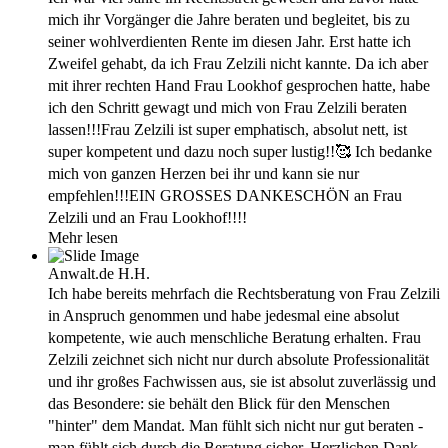
mich ihr Vorgänger die Jahre beraten und begleitet, bis zu
seiner wohlverdienten Rente im diesen Jahr. Erst hatte ich
Zweifel gehabt, da ich Frau Zelzili nicht kannte. Da ich aber
mit ihrer rechten Hand Frau Lookhof gesprochen hatte, habe
ich den Schritt gewagt und mich von Frau Zelzili beraten
lassen!!!Frau Zelzili ist super emphatisch, absolut nett, ist
super kompetent und dazu noch super lustig!!🥰 Ich bedanke
mich von ganzen Herzen bei ihr und kann sie nur
empfehlen!!!EIN GROSSES DANKESCHÖN an Frau
Zelzili und an Frau Lookhof!!!!
Mehr lesen
Anwalt.de
H.H.
Ich habe bereits mehrfach die Rechtsberatung von Frau Zelzili
in Anspruch genommen und habe jedesmal eine absolut
kompetente, wie auch menschliche Beratung erhalten. Frau
Zelzili zeichnet sich nicht nur durch absolute Professionalität
und ihr großes Fachwissen aus, sie ist absolut zuverlässig und
das Besondere: sie behält den Blick für den Menschen
"hinter" dem Mandat. Man fühlt sich nicht nur gut beraten -
man fühlt sich durch die Beratung sicher. Herzlichen Dank